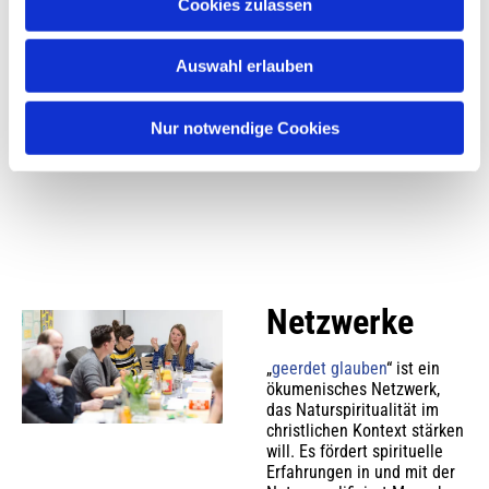
jenseits der häufig
Cookies zulassen
diskutierten Metaphorik der
Schöpfung.
Auswahl erlauben
Mehr zu den Ideen und zur
Forschung erfahren Sie
hier
.
Nur notwendige Cookies
Netzwerke
„
geerdet glauben
“ ist ein
ökumenisches Netzwerk,
das Naturspiritualität im
christlichen Kontext stärken
will. Es fördert spirituelle
Erfahrungen in und mit der